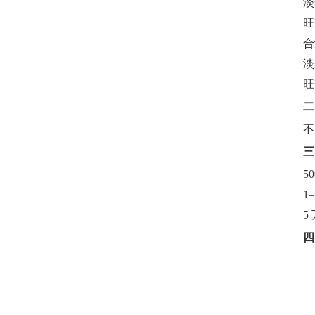
淡
旺
合
淡
旺
二
不
三
5
1
5
四