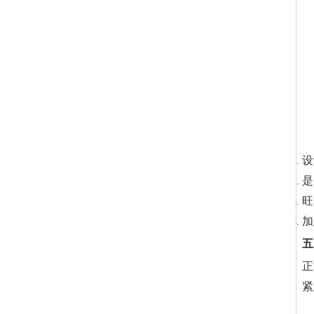
设
是
旺
加
五
正
紧