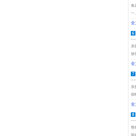
食
一
全
6
亲
放
全
7
亲
假时
全
8
尊
国