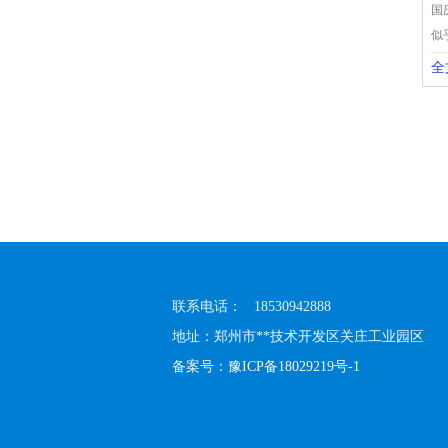
国
似
全
联系电话： 18530942888
地址：郑州市**技术开发区关庄工业园区
备案号：
豫ICP备18029219号-1