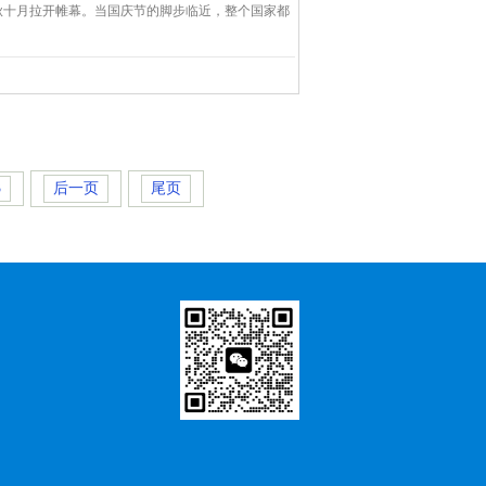
秋十月拉开帷幕。当国庆节的脚步临近，整个国家都
3
后一页
尾页