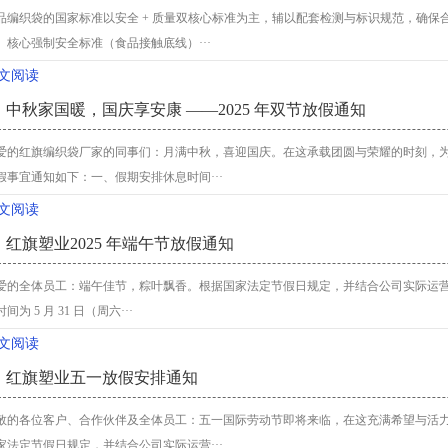
品编织袋的国家标准以安全 + 质量双核心标准为主，辅以配套检测与标识规范，确
、核心强制安全标准（食品接触底线）···
文阅读
中秋家国暖，国庆享安康 ——2025 年双节放假通知
爱的红旗编织袋厂家的同事们：月满中秋，喜迎国庆。在这承载团圆与荣耀的时刻，
假事宜通知如下：一、假期安排休息时间···
文阅读
红旗塑业2025 年端午节放假通知
爱的全体员工：端午佳节，粽叶飘香。根据国家法定节假日规定，并结合公司实际运营情
间为 5 月 31 日（周六···
文阅读
红旗塑业五一放假安排通知
敬的各位客户、合作伙伴及全体员工：五一国际劳动节即将来临，在这充满希望与活
家法定节假日规定，并结合公司实际运营···