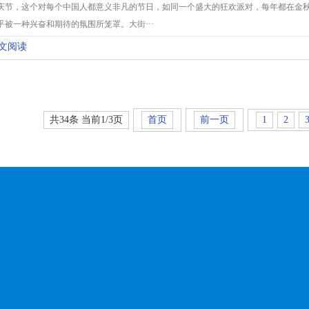
庆节，这个对每个中国人都意义非凡的节日，如同一个盛大的狂欢派对，每年都在金
乎被一种兴奋和期待的氛围所笼罩。大街···
文阅读
共34条 当前1/3页
首页
前一页
1
2