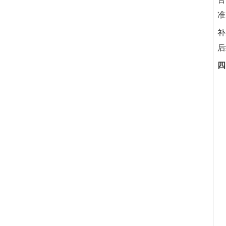
准
补
后
四