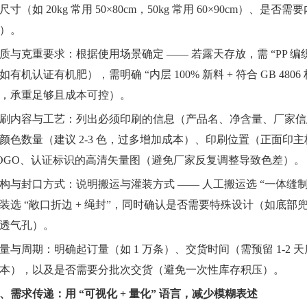
尺寸（如 20kg 常用 50×80cm，50kg 常用 60×90cm）、
）。
质与克重要求：根据使用场景确定 —— 若露天存放，需 “PP 编织
如有机认证有机肥），需明确 “内层 100% 新料 + 符合 GB 480
，承重足够且成本可控）。
刷内容与工艺：列出必须印刷的信息（产品名、净含量、厂家信
颜色数量（建议 2-3 色，过多增加成本）、印刷位置（正面印
OGO、认证标识的高清矢量图（避免厂家反复调整导致色差）。
构与封口方式：说明搬运与灌装方式 —— 人工搬运选 “一体缝制
装选 “敞口折边 + 绳封”，同时确认是否需要特殊设计（如底
透气孔）。
量与周期：明确起订量（如 1 万条）、交货时间（需预留 1-2
本），以及是否需要分批次交货（避免一次性库存积压）。
、需求传递：用 “可视化 + 量化” 语言，减少模糊表述