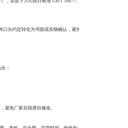
，背面下方印执行标准 GB/T 18877-
点，将口头约定转化为书面或实物确认，避免
贴合；
”，避免厂家后续擅自修改。
量、单价、总金额、交货时间、验收标