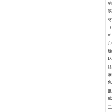
的
膜
材
（
㎡
印
确
L
结
灌
免
批
成
二