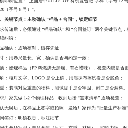
确印刷位置：“正面居中印 LOGO+‘有机复合肥’字样（字号 12 号）
020（字号 8 号）”。
、关键节点：主动确认 “样品 + 合同”，锁定细节
求传递后，必须通过 “样品确认” 和 “合同签订” 两个关键节
续纠纷：
品确认：逐项核对，留存凭证
寸：用卷尺量长、宽，确认是否与约定一致；
质：燃烧样品（PP 料燃烧无黑烟、有石蜡味），检查内膜是否
刷：核对文字、LOGO 是否正确，用湿抹布擦试看是否脱色；
重：装满对应重量的物料，测试提手是否牢固、封口是否漏料。
求厂家先做 1-2 个物理样品，收到后按 “需求清单” 逐项检查：
认无误后，在样品上签字或拍照，发给厂家作为 “批量生产标准
同签订：明确权责，标注细节
同中必须写明：产品参数（尺寸、克重、材质）、印刷内容、数