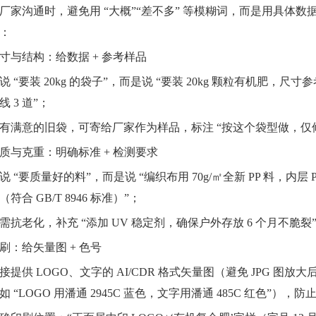
厂家沟通时，避免用 “大概”“差不多” 等模糊词，而是用具体
：
寸与结构：给数据 + 参考样品
说 “要装 20kg 的袋子”，而是说 “要装 20kg 颗粒有机肥，尺寸参考
线 3 道”；
有满意的旧袋，可寄给厂家作为样品，标注 “按这个袋型做，仅
质与克重：明确标准 + 检测要求
说 “要质量好的料”，而是说 “编织布用 70g/㎡全新 PP 料，内层 
（符合 GB/T 8946 标准）”；
需抗老化，补充 “添加 UV 稳定剂，确保户外存放 6 个月不脆
刷：给矢量图 + 色号
接提供 LOGO、文字的 AI/CDR 格式矢量图（避免 JPG 
如 “LOGO 用潘通 2945C 蓝色，文字用潘通 485C 红色”），