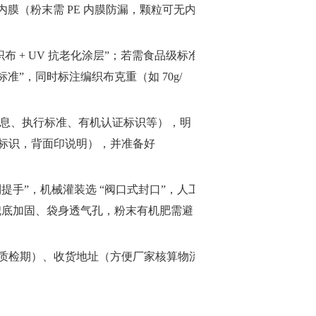
是否需要内膜（粉末需 PE 内膜防漏，颗粒可无内
布 + UV 抗老化涂层”；若需食品级标准
6 标准”，同时标注编织布克重（如 70g/
息、执行标准、有机认证标识等），明
主标识，背面印说明），并准备好
提手”，机械灌装选 “阀口式封口”，人工
部兜底加固、袋身透气孔，粉末有机肥需避
 天质检期）、收货地址（方便厂家核算物流