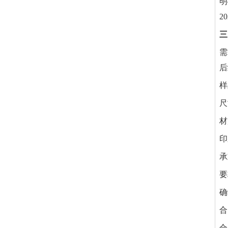
明
2
三
需
后
样
尺
材
印
承
要
确
合
合