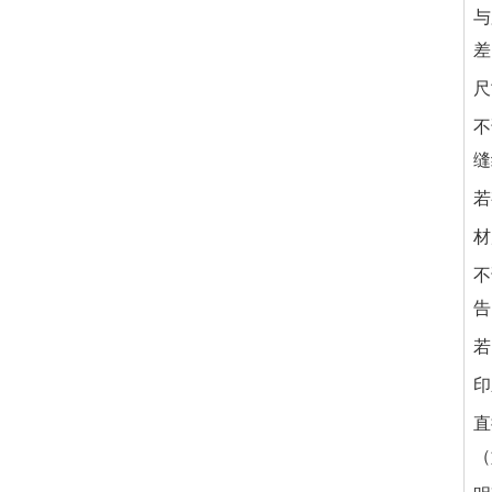
与
差
尺
不
缝
若
材
不
告
若
印
直
（