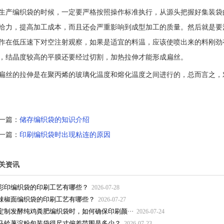
生产编织袋的时候，一定要严格按照操作标准执行，从源头把握好集装袋
给力，提高加工成本，而且还会严重影响到成型加工的质量。然后就是要
作在低压速下对空注射观察，如果是适宜的料温，应该使喷出来的料刚劲
，结晶度较高的平膜还要经过切割，加热拉伸才能形成扁丝。
扁丝的拉伸是在聚丙烯的玻璃化温度和熔化温度之间进行的，总而言之，
一篇：
储存编织袋的知识介绍
一篇：
印刷编织袋时出现粘连的原因
关资讯
彩印编织袋的印刷工艺有哪些？
2026-07-28
辣椒面编织袋的印刷工艺有哪些？
2026-07-27
定制发酵纯鸡粪肥编织袋时，如何确保印刷颜···
2026-07-24
马铃薯淀粉包装袋得尺寸偏差范围是多少？
2026-07-23