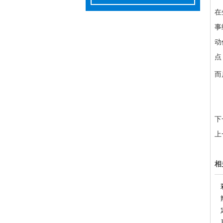
在
事
动
点
而
下
上
1
2
相